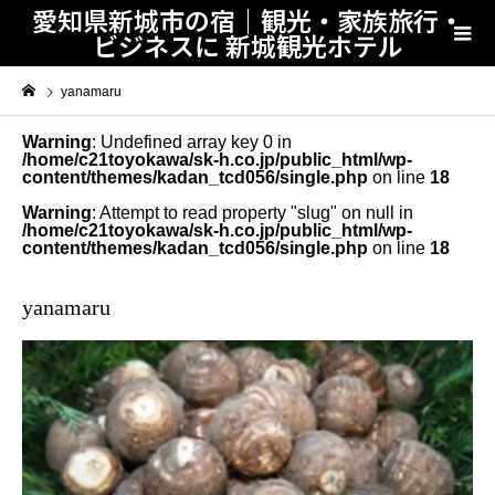
愛知県新城市の宿｜観光・家族旅行・
ビジネスに 新城観光ホテル
yanamaru
Warning
: Undefined array key 0 in
/home/c21toyokawa/sk-h.co.jp/public_html/wp-
content/themes/kadan_tcd056/single.php
on line
18
Warning
: Attempt to read property "slug" on null in
/home/c21toyokawa/sk-h.co.jp/public_html/wp-
content/themes/kadan_tcd056/single.php
on line
18
yanamaru