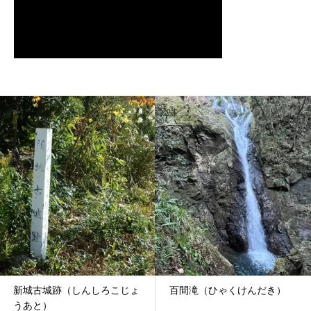
ょ
百間滝（ひゃくけんだき）
馬背岩