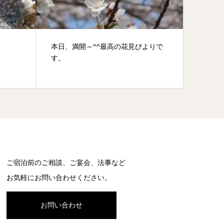
よりで
愛知県民の森(あいちけんみんのもり)
雨の日
デルコ
ご宿泊前のご相談、ご宴会、法事など
お気軽にお問い合わせください。
お問い合わせ