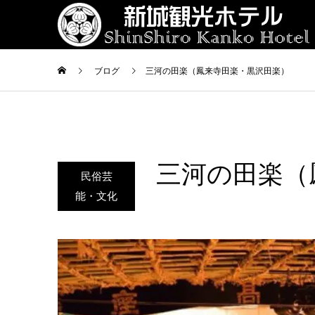
ブログ
三河の田楽（鳳来寺田楽・黒沢田楽）
三河の田楽（
民俗芸
能・文化