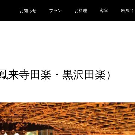
お知らせ
プラン
お料理
客室
岩風呂
鳳来寺田楽・黒沢田楽）