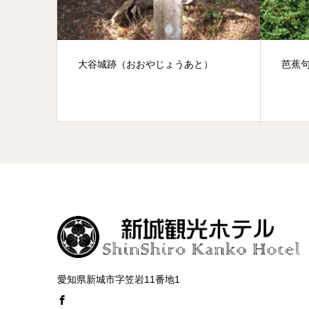
）
芭蕉句碑(門谷)
鮎
愛知県新城市字笠岩11番地1