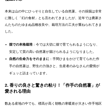
本来は山の中にひっそりと自生している自然薯。その採掘は非常
に難しく「幻の食材」とも言われてきましたが、近年では農家さ
んたちのたゆまぬ品種改良や、栽培方法の工夫が重ねられてきま
した。
畑での本格栽培
：今では大切に畑で育てられるようになり、
安定して質の高い自然薯が届けられるようになりました。
自然の生命力をそのままに
：手間ひまをかけて育てられた作
手の自然薯は、野生の力強さと、生産者のみなさんの愛情が
ギュッと詰まっています。
2. 香りの良さと驚きの粘り！「作手の自然薯」が
愛される理由
数ある産地の中でも、標高が高く朝晩の寒暖差が大きい作手地区