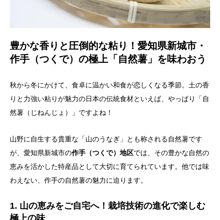
豊かな香りと圧倒的な粘り！愛知県新城市・
作手（つくで）の極上「自然薯」を味わおう
秋から冬にかけて、食卓に温かい和食が恋しくなる季節。土の香
りと力強い粘りが魅力の日本の伝統食材といえば、やっぱり「自
然薯（じねんじょ）」ですよね！
山野に自生する貴重な「山のうなぎ」とも称される自然薯です
が、愛知県新城市の
作手（つくで）地区
では、その豊かな自然の
恵みを活かした特産品として大切に育てられています。他では味
わえない、作手の自然薯の魅力に迫ります。
1. 山の恵みをご自宅へ！栽培技術の進化で楽しむ
極上の味