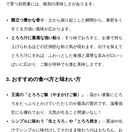
で育つ自然薯には、格別の美味しさがあります。
際立つ豊かな香り
：土から掘り起こした瞬間から、鼻腔をく
すぐる力強い風味が広がります。
とろろ汁に最適な強い粘り
：すり鉢でおろすと、お箸で持ち
上げられるほどの圧倒的な粘り気が現れます。出汁を加えて
とろろ汁にすれば、ふわっとした食感と濃厚な旨みが口いっ
ぱいに広がり、ご飯が何杯でも進む美味しさです。
3. おすすめの食べ方と味わい方
王道の「とろろご飯（やまかけご飯）」
：温かい麦飯にとろ
ろをたっぷりとかけていただくのが最高の贅沢です。滋養強
壮にも優れており、元気が出ること間違いなし！
シンプルに味わう「生とろろ」や「とろろ焼き」
：醤油や出
汁でシンプルに味付けしてそのまま味わうのはもちろん、お