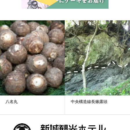
八名丸
中央構造線長篠露頭