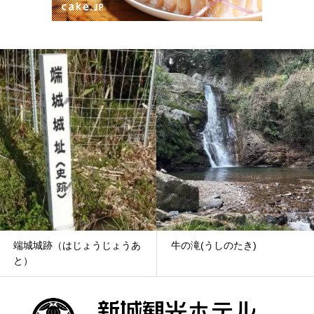
あ
牛の滝(うしのたき)
道の駅「もっくる新城」(み
ちのえき「もっくるし...