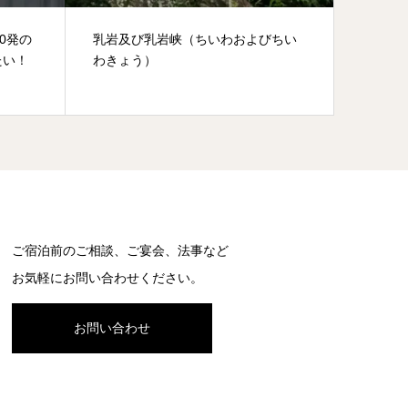
びちい
自然薯（じねんじょ）
阿寺の
ご宿泊前のご相談、ご宴会、法事など
お気軽にお問い合わせください。
お問い合わせ