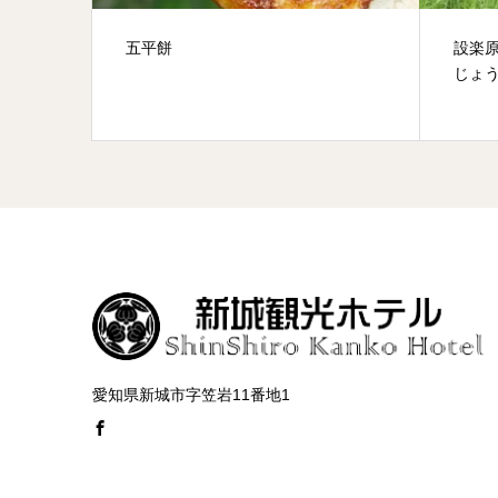
設楽原決戦場(したらがはらけっせん
【花火
じょう)
花火
愛知県新城市字笠岩11番地1