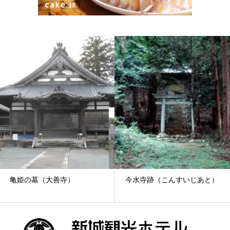
亀姫の墓（大善寺）
今水寺跡（こんすいじあと）