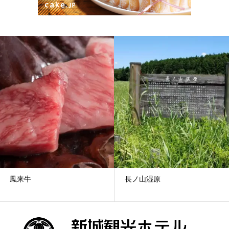
鳳来牛
長ノ山湿原