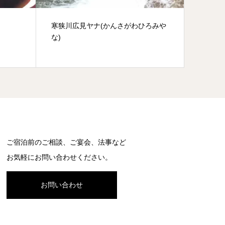
ろみや
牛の滝(うしのたき)
夜泣石
ん）
ご宿泊前のご相談、ご宴会、法事など
お気軽にお問い合わせください。
お問い合わせ