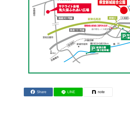
Share
LINE
note