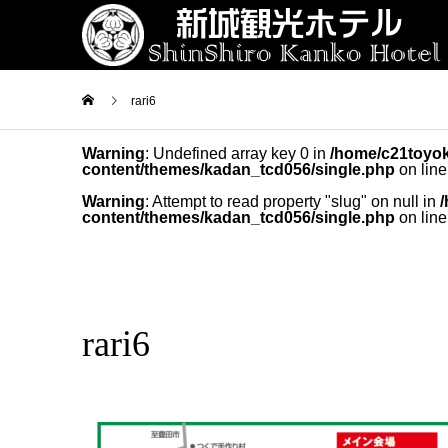
rari6
Warning
: Undefined array key 0 in
/home/c21toyok
content/themes/kadan_tcd056/single.php
on lin
Warning
: Attempt to read property "slug" on null in
content/themes/kadan_tcd056/single.php
on lin
rari6