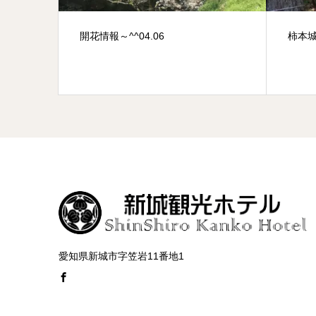
柿本城跡 (かきもとじょうあと)
202
愛知県新城市字笠岩11番地1