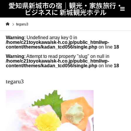
愛知県新城市の宿｜観光・家族旅行・
ビジネスに 新城観光ホテル
tegaru3
Warning
: Undefined array key 0 in
/home/c21toyokawa/sk-h.co.jp/public_html/wp-
content/themes/kadan_tcd056/single.php
on line
18
Warning
: Attempt to read property "slug" on null in
/home/c21toyokawa/sk-h.co.jp/public_html/wp-
content/themes/kadan_tcd056/single.php
on line
18
tegaru3