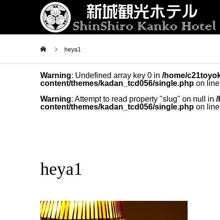
heya1
Warning
: Undefined array key 0 in
/home/c21toyok
content/themes/kadan_tcd056/single.php
on lin
Warning
: Attempt to read property "slug" on null in
content/themes/kadan_tcd056/single.php
on lin
heya1