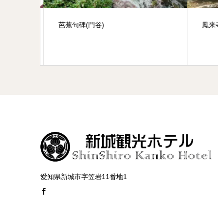
芭蕉句碑(門谷)
鳳来
愛知県新城市字笠岩11番地1