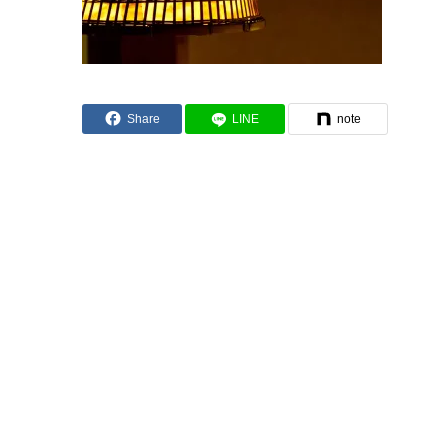
Share
LINE
note