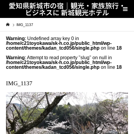
愛知県新城市の宿｜観光・家族旅行・
ビジネスに 新城観光ホテル
IMG_1137
Warning
: Undefined array key 0 in
/home/c21toyokawa/sk-h.co.jp/public_html/wp-
content/themes/kadan_tcd056/single.php
on line
18
Warning
: Attempt to read property "slug" on null in
/home/c21toyokawa/sk-h.co.jp/public_html/wp-
content/themes/kadan_tcd056/single.php
on line
18
IMG_1137