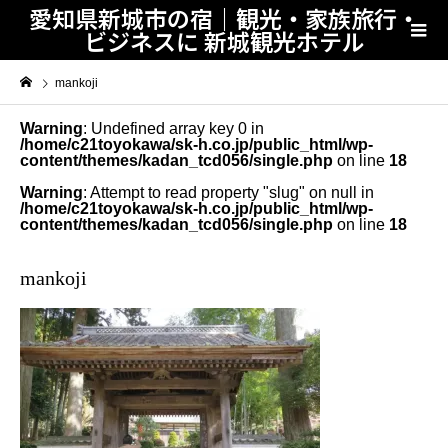
愛知県新城市の宿｜観光・家族旅行・
ビジネスに 新城観光ホテル
mankoji
Warning
: Undefined array key 0 in
/home/c21toyokawa/sk-h.co.jp/public_html/wp-
content/themes/kadan_tcd056/single.php
on line
18
Warning
: Attempt to read property "slug" on null in
/home/c21toyokawa/sk-h.co.jp/public_html/wp-
content/themes/kadan_tcd056/single.php
on line
18
mankoji