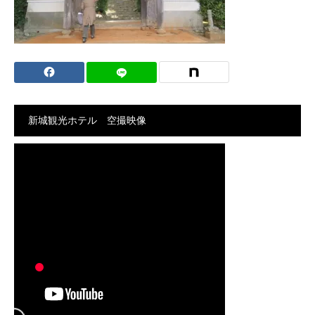
新城観光ホテル 空撮映像