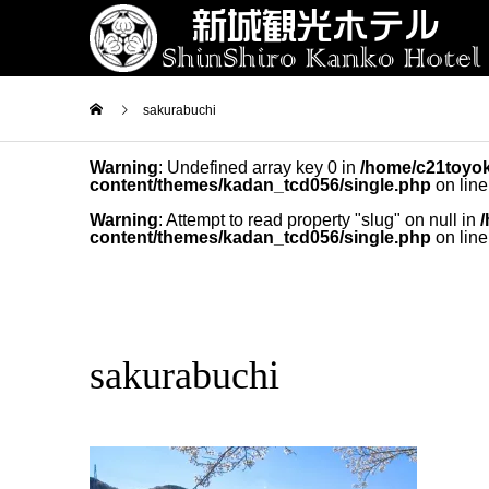
sakurabuchi
Warning
: Undefined array key 0 in
/home/c21toyok
content/themes/kadan_tcd056/single.php
on lin
Warning
: Attempt to read property "slug" on null in
content/themes/kadan_tcd056/single.php
on lin
sakurabuchi