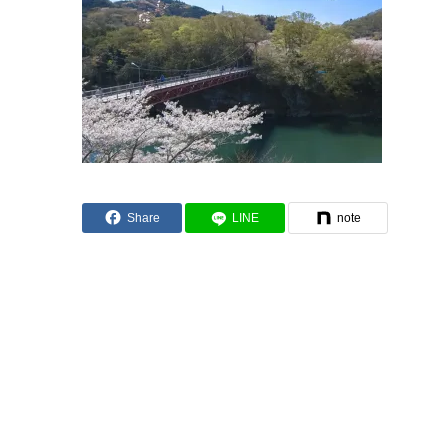
Share
LINE
note