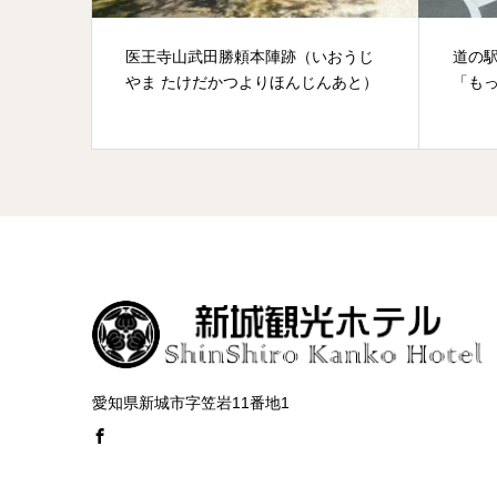
おうじ
道の駅「もっくる新城」(みちのえき
五平
んあと）
「もっくるしんしろ」)
愛知県新城市字笠岩11番地1