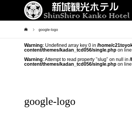
google-logo
Warning
: Undefined array key 0 in
/home/c21toyok
content/themes/kadan_tcd056/single.php
on lin
Warning
: Attempt to read property "slug" on null in
content/themes/kadan_tcd056/single.php
on lin
google-logo