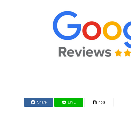
Share
LINE
note