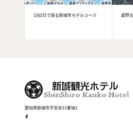
んしろし
1泊2日で巡る新城市モデルコース
庭野
かん)
愛知県新城市字笠岩11番地1