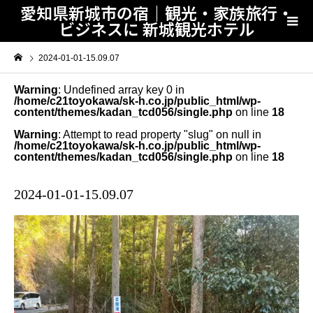
愛知県新城市の宿｜観光・家族旅行・
ビジネスに 新城観光ホテル
2024-01-01-15.09.07
Warning
: Undefined array key 0 in
/home/c21toyokawa/sk-h.co.jp/public_html/wp-
content/themes/kadan_tcd056/single.php
on line
18
Warning
: Attempt to read property "slug" on null in
/home/c21toyokawa/sk-h.co.jp/public_html/wp-
content/themes/kadan_tcd056/single.php
on line
18
2024-01-01-15.09.07