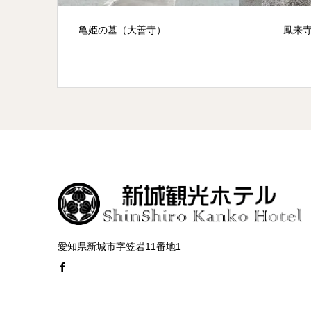
）
亀姫の墓（大善寺）
鳳来
愛知県新城市字笠岩11番地1