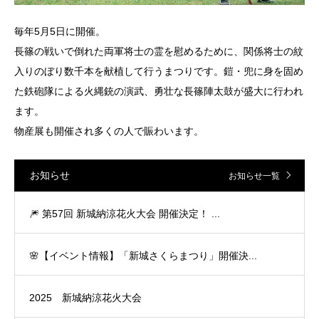
毎年5月5日に開催。
長篠の戦いで倒れた両軍将士の霊を慰めるために、関係将士の紋
入りのぼり数千本を献植して行うまつりです。鎧・兜に身を固め
た鉄砲隊による火縄銃の演武、勇壮な長篠陣太鼓が盛大に行われ
ます。
物産展も開催され多くの人で賑わいます。
お知らせ
お知らせ一覧
🎆 第57回 新城納涼花火大会 開催決定！ ...
🌸【イベント情報】「新城さくらまつり」開催決...
2025 新城納涼花火大会