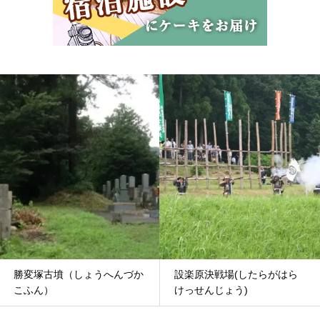
勝変塚古墳（しょうへんづか
設楽原決戦場(したらがはら
こふん）
けっせんじょう)